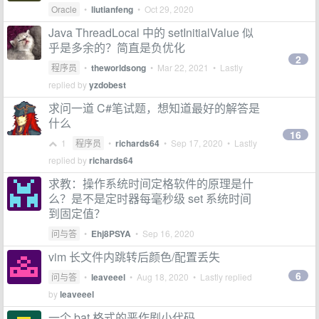
Oracle
•
liutianfeng
•
Oct 29, 2020
Java ThreadLocal 中的 setInitialValue 似
乎是多余的？简直是负优化
2
程序员
•
theworldsong
•
Mar 22, 2021
• Lastly
replied by
yzdobest
求问一道 C#笔试题，想知道最好的解答是
什么
16
1
程序员
•
richards64
•
Sep 17, 2020
• Lastly
replied by
richards64
求教：操作系统时间定格软件的原理是什
么？是不是定时器每毫秒级 set 系统时间
到固定值？
问与答
•
Ehj8PSYA
•
Sep 16, 2020
vim 长文件内跳转后颜色/配置丢失
6
问与答
•
leaveeel
•
Aug 18, 2020
• Lastly replied
by
leaveeel
一个 bat 格式的恶作剧小代码