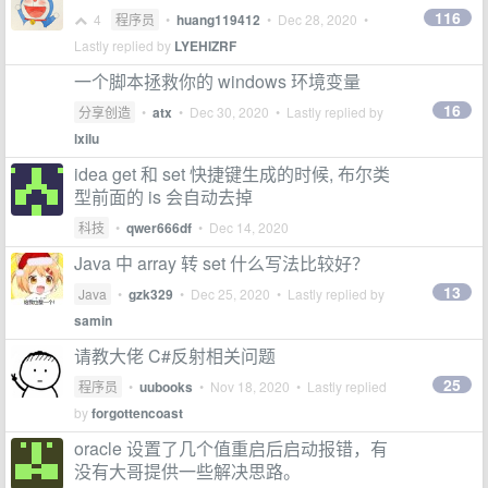
116
4
程序员
•
huang119412
•
Dec 28, 2020
•
Lastly replied by
LYEHIZRF
一个脚本拯救你的 windows 环境变量
16
分享创造
•
atx
•
Dec 30, 2020
• Lastly replied by
lxilu
idea get 和 set 快捷键生成的时候, 布尔类
型前面的 is 会自动去掉
科技
•
qwer666df
•
Dec 14, 2020
Java 中 array 转 set 什么写法比较好？
13
Java
•
gzk329
•
Dec 25, 2020
• Lastly replied by
samin
请教大佬 C#反射相关问题
25
程序员
•
uubooks
•
Nov 18, 2020
• Lastly replied
by
forgottencoast
oracle 设置了几个值重启后启动报错，有
没有大哥提供一些解决思路。