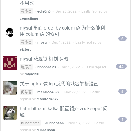
不用改
程序员
•
edis0n0
•
Dec 23, 2022
• Lastly replied by
censujiang
mysql 里面 order by columnA 为什么能利
用 columnA 的索引
6
程序员
•
movq
•
Dec 1, 2022
• Lastly replied by
victorc
mysql 悲观锁 机制 请教
44
程序员
•
hhhhhh123
•
Dec 1, 2022
• Lastly replied
by
raysonlu
关于 nginx 做 tcp 反代的域名解析设置
5
问与答
•
manfred4527
•
Nov 22, 2022
• Lastly
replied by
manfred4527
helm bitnami kafka 配置额外 zookeeper 问
题
1
Kubernetes
•
dunhanson
•
Nov 16, 2022
• Lastly
replied by
dunhanson