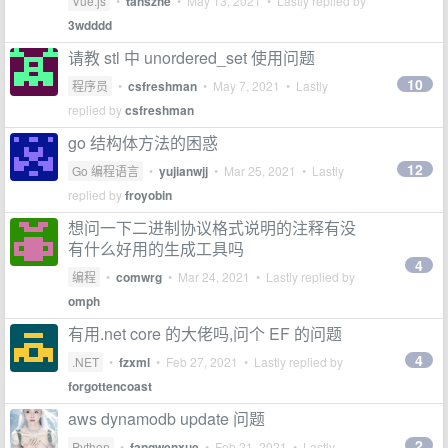
Vue.js
•
tanszhe
•
May 13, 2021
• Lastly replied by
3wdddd
请教 stl 中 unordered_set 使用问题
10
程序员
•
csfreshman
•
May 7, 2021
• Lastly
replied by
csfreshman
go 结构体方法的困惑
12
Go 编程语言
•
yujianwjj
•
Mar 25, 2021
• Lastly
replied by
froyobin
想问一下二进制协议格式说明的注释有没
有什么好用的生成工具吗
4
编程
•
comwrg
•
Mar 24, 2021
• Lastly replied by
omph
有用.net core 的大佬吗,问个 EF 的问题
4
.NET
•
fzxml
•
Feb 27, 2021
• Lastly replied by
forgottencoast
aws dynamodb update 问题
2
Python
•
fangwenxue
•
Feb 21, 2021
• Lastly