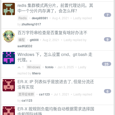
redis 集群模式两分片，前置代理访问。其
中一个分片内存满了，会怎么样？
7
Redis
•
deep89381
•
Aug 4, 2021
• Lastly replied
by
zhuifeng1017
百万字符串检查是否重复有啥好办法不
9
编程
•
git00ll
•
Aug 2, 2021
• Lastly replied by
sadfQED2
Windows 下，怎么设置 cmd、git bash 走
代理。。
25
1
Windows
•
fcmio
•
Jan 3, 2025
• Lastly
replied by
lthero
ER-X: IP 列表似乎是放进去了, 但是分流还
没有实现
6
宽带症候群
•
ca1123
•
Jul 1, 2021
• Lastly replied
by
ca1123
ER-X 按规则负载均衡自动根据需求选择国
内和国际线路