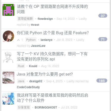
请教个在 OP 里链路聚合网速不升反降的
问题
37
宽带症候群
•
flowdesign
•
Sep 14, 2022
• Lastly
replied by
ttvast
你们说 Python 这个是 Bug 还是 Feature？
71
1
Python
•
lanlanye
•
Jan 8, 2023
• Lastly
replied by
JasonLaw
写了一个 KV 持久化数据库，想问一下有
没有更好的序列化 api
Rust
•
Kould
•
Aug 16, 2022
Java 对象里为什么要用 get set?
185
Java
•
dxatgp02
•
Sep 4, 2025
• Lastly replied by
CodeCodeStudy
我这样写是不是很难发现我的密码然后启
动了个什么软件
分享发现
•
BORINGGHOST
•
Jul 23, 2022