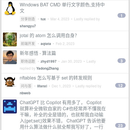
Windows BAT CMD 单行文字颜色,支持中
文
1
分享创造
•
tux
•
Mar 4, 2023
• Lastly replied by
shangyu7
jotai 的 atom 怎么调用自身？
前端开发
•
aqtata
•
Feb 2, 2023
新年感悟 - 算法篇
3
职场话题
•
zhyd1997
•
Jan 30, 2023
• Lastly
replied by
YadongZhang
nftables 怎么写基于 set 的转发规则
12
问与答
•
lifanxi
•
Dec 1, 2023
• Lastly replied by
nbweb
ChatGPT 比 Copilot 有用多了， Copilot
就算补全微软自家的 C#也经常弄不懂我在
干嘛，补全的全是错的，也就帮我自动输
入{get;set;}效果不错， ChatGPT 告诉他要
23
用什么算法做什么就全帮我写好了，一行