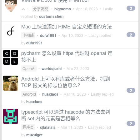
2
1
分享发现
•
bigmomo
•
Apr 16, 2023
• Lastly
replied by
customsshen
Mac 上快速添加 RIME 自定义短语的方法
2
中州韻
•
dufu1991
•
Apr 10, 2023
• Lastly replied
by
dufu1991
pycharm 怎么设置 https 代理呀 openai 连
接不上
OpenAI
•
worldqiuzhi
•
Mar 23, 2023
Android 上可以有库或者什么方法，抓到
TCP 报文的标志位信息么？
2
Android
•
huaxiaos
•
Mar 16, 2023
• Lastly replied
by
huaxiaos
typescript 可以通过 hascode 的方法去判
断 set 内的元素是否相等么
2
程序员
•
cjlalalala
•
Mar 11, 2023
• Lastly replied
by
muzuiget