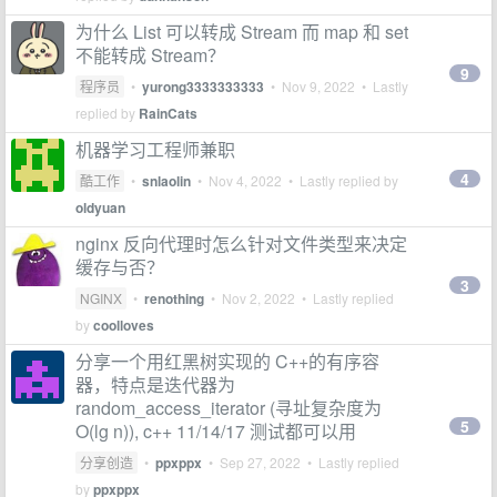
为什么 List 可以转成 Stream 而 map 和 set
不能转成 Stream？
9
程序员
•
yurong3333333333
•
Nov 9, 2022
• Lastly
replied by
RainCats
机器学习工程师兼职
4
酷工作
•
snlaolin
•
Nov 4, 2022
• Lastly replied by
oldyuan
nginx 反向代理时怎么针对文件类型来决定
缓存与否？
3
NGINX
•
renothing
•
Nov 2, 2022
• Lastly replied
by
coolloves
分享一个用红黑树实现的 C++的有序容
器，特点是迭代器为
random_access_iterator (寻址复杂度为
5
O(lg n)), c++ 11/14/17 测试都可以用
分享创造
•
ppxppx
•
Sep 27, 2022
• Lastly replied
by
ppxppx