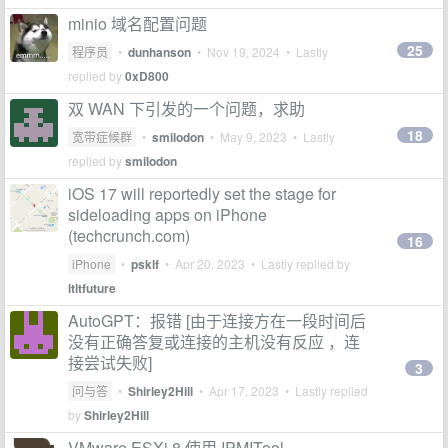
minio 域名配置问题
25
程序员
•
dunhanson
•
Nov 19, 2024
• Lastly
replied by
0xD800
双 WAN 下引发的一个问题，求助
18
宽带症候群
•
smilodon
•
May 9, 2023
• Lastly
replied by
smilodon
iOS 17 will reportedly set the stage for
sideloading apps on iPhone
(techcrunch.com)
16
iPhone
•
psklf
•
Apr 20, 2023
• Lastly replied by
ltltfuture
AutoGPT：报错 [由于连接方在一段时间后
没有正确答复或连接的主机没有反应 ，连
接尝试失败]
3
问与答
•
Shirley2Hill
•
Apr 17, 2023
• Lastly replied
by
Shirley2Hill
VMware ESXi 8 使用 IPMITool