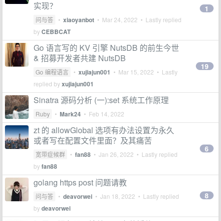
实现？
1
问与答
•
xiaoyanbot
•
Mar 24, 2022
• Lastly replied
by
CEBBCAT
Go 语言写的 KV 引擎 NutsDB 的前生今世
& 招募开发者共建 NutsDB
19
Go 编程语言
•
xujiajun001
•
Mar 15, 2022
• Lastly
replied by
xujiajun001
Sinatra 源码分析 (一):set 系统工作原理
Ruby
•
Mark24
•
Feb 14, 2022
zt 的 allowGlobal 选项有办法设置为永久
或者写在配置文件里面？及其痛苦
6
宽带症候群
•
fan88
•
Jan 26, 2022
• Lastly replied
by
fan88
golang https post 问题请教
8
问与答
•
deavorwei
•
Jan 18, 2022
• Lastly replied
by
deavorwei