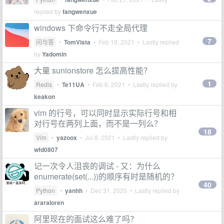
replied by
fangwenxue
windows 下命令行不走全局代理
7
问与答
•
TomVista
•
Feb 19, 2021
• Lastly replied
by
Yadomin
大量 sunionstore 怎么提高性能？
1
Redis
•
Te11UA
•
Feb 6, 2021
• Lastly replied by
keakon
vim 的行号，可以同时显示实际行号和相
对行号在两列上面，而不是一列么？
18
Vim
•
yazoox
•
Jul 8, 2021
• Lastly replied by
wfd0807
记一次令人沮丧的调试 - 又：为什么
enumerate(set(...))的顺序有时是随机的？
40
Python
•
yanhh
•
Dec 31, 2020
• Lastly replied by
araraloren
阿里现在的面试这么难了吗？