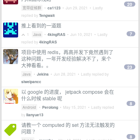
20
宽带症候群
•
ca1123
•
Jun 29, 2021
• Lastly
replied by
Tengwait
推上看到的一道题
7
1
Java
•
4kingRAS
•
Jun 10, 2021
• Lastly
replied by
4kingRAS
项目中使用 redis，再高并发下竟然遇到了
这种问题，一年开发经验解决不了，来个
大神看看。。
23
Java
•
Jekins
•
Jun 28, 2021
• Lastly replied by
siweipancc
以 google 的进度， jetpack compose 会在
什么时候 stable 呢
8
Android
•
Perolong
•
May 15, 2021
• Lastly replied
by
lianyue13
请教一个 computed 的 set 方法无法触发的
问题 ？
8