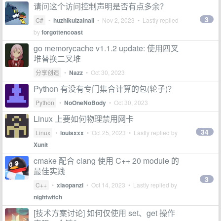
请问这个访问控制声明是否有点多余？
3
C#
•
huzhikuizainali
•
Nov 2, 2023
• Lastly replied
by
forgottencoast
go memorycache v1.1.2 update: 使用四叉
堆替换二叉堆
分享创造
•
Nazz
•
Oct 30, 2023
Python 有没有专门集合计算的包(轮子)？
Python
•
NoOneNoBody
•
Oct 30, 2023
Linux 上要如何物理禁用网卡
34
Linux
•
louisxxx
•
Oct 25, 2023
• Lastly replied by
Xunit
cmake 配合 clang 使用 C++ 20 module 的
最佳实践
3
C++
•
xiaopanzi
•
Oct 14, 2023
• Lastly replied by
nightwitch
[技术方案讨论] 如何仅使用 set、get 操作