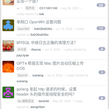
实现一个锁？
25
1
程序员
•
CC11001100
•
Aug 28, 2023
•
Lastly replied by
nuk
单网口 OpenWrt 设置问题
17
OpenWrt
•
0o0O0o0O0o
•
Jul 16, 2023
• Lastly
replied by
0o0O0o0O0o
MYSQL 中继日志正确的清理方法？
4
问与答
•
Alucns
•
Jun 9, 2023
• Lastly replied by
julyclyde
GPT4 帮我实现 Mac 图片自动压缩上传
COS
1
OpenAI
•
xuelang
•
Jun 4, 2023
• Lastly replied by
xuelang
golang 发起 http 请求的时候，设置
header 头的操作是线程安全的吗？
8
Go 编程语言
•
ben548
•
May 29, 2023
• Lastly
replied by
wangritian