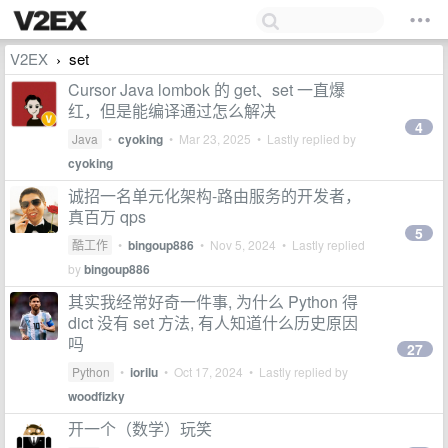
V2EX
set
›
Cursor Java lombok 的 get、set 一直爆
红，但是能编译通过怎么解决
4
Java
•
cyoking
•
Mar 23, 2025
• Lastly replied by
cyoking
诚招一名单元化架构-路由服务的开发者，
真百万 qps
5
酷工作
•
bingoup886
•
Nov 5, 2024
• Lastly replied
by
bingoup886
其实我经常好奇一件事, 为什么 Python 得
dict 没有 set 方法, 有人知道什么历史原因
吗
27
Python
•
iorilu
•
Oct 17, 2024
• Lastly replied by
woodfizky
开一个（数学）玩笑