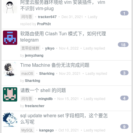
阿里云服务器环境给 vim 安装插件， vim
不识别 vim-plug
1
问与答
•
tracker647
•
Dec 31, 2021
• Lastly
replied by
ProPh3t
软路由使用 Clash Tun 模式下，如何代理
telegram
18
宽带症候群
•
yikyo
•
Nov 4, 2022
• Lastly replied
by
jemyzhang
Time Machine 备份无法完成问题
3
macOS
•
SharkIng
•
Nov 20, 2021
• Lastly replied
by
SharkIng
请教一个 shell 的问题
4
问与答
•
mingtdlb
•
Nov 15, 2021
• Lastly replied
by
freelancher
sql update where set 字段相同，这个要怎
么写呢
9
MySQL
•
kangsgo
•
Oct 10, 2021
• Lastly replied