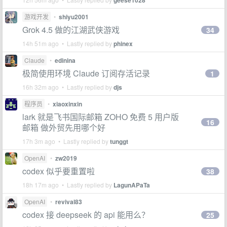
geese1028
游戏开发
•
shiyu2001
Grok 4.5 做的江湖武侠游戏
34
14h 51m ago • Lastly replied by
phinex
Claude
•
edinina
极简使用环境 Claude 订阅存活记录
1
16h 32m ago • Lastly replied by
djs
程序员
•
xiaoxinxin
lark 就是飞书国际邮箱 ZOHO 免费 5 用户版
16
邮箱 做外贸先用哪个好
17h 3m ago • Lastly replied by
tunggt
OpenAI
•
zw2019
codex 似乎要重置啦
38
18h 17m ago • Lastly replied by
LagunAPaTa
OpenAI
•
revival83
codex 接 deepseek 的 api 能用么？
25