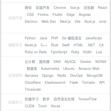
微信
前端开发
Chrome
Vue.js
浏览器
React
CSS
Firefox
Flutter
Edge
Angular
前端开发
Electron
Web Dev
Next.js
Vite
Nuxt.js
Ionic
Python
Java
PHP
Go 编程语言
JavaScript
编程语言
Node.js
C++
Rust
Swift
HTML
.NET
C#
Ruby on Rails
TypeScript
Ruby
Kotlin
Lua
云计算
服务器
DNS
MySQL
Docker
NGINX
数据库
Kubernetes
Ubuntu
Amazon Web
后端架构
Services
Django
Redis
DevOps
MongoDB
Cloudflare
Elasticsearch
Flask
Tornado
API
Timescale
机器学习
数学
自然语言处理
TensorFlow
机器学习
CUDA
Torch
Keras