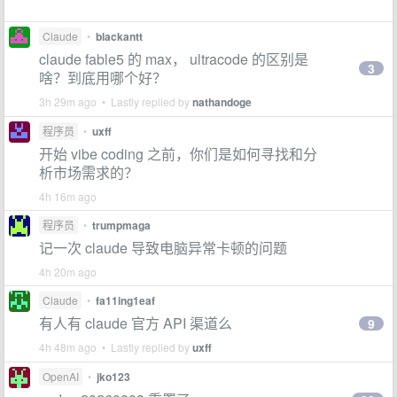
Claude
•
blackantt
claude fable5 的 max， ultracode 的区别是
3
啥？到底用哪个好？
3h 29m ago • Lastly replied by
nathandoge
程序员
•
uxff
开始 vibe coding 之前，你们是如何寻找和分
析市场需求的？
4h 16m ago
程序员
•
trumpmaga
记一次 claude 导致电脑异常卡顿的问题
4h 20m ago
Claude
•
fa11ing1eaf
有人有 claude 官方 API 渠道么
9
4h 48m ago • Lastly replied by
uxff
OpenAI
•
jko123