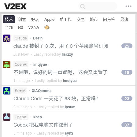
技术
创意
好玩
Apple
酷工作
交易
城市
问与答
最热
全部
R2
VXNA
Claude
•
Berin
claude 被封了 3 次，用了 3 个苹果账号订阅
25
Just Now • Lastly replied by
liarzzy
OpenAI
•
imqiyue
不是吧，说好的周一重置呢， 这会又重置了
18
1 min ago • Lastly replied by
imqiyue
程序员
•
XIAOemma
Claude Code 一天花了 68 块，正常吗？
23
2 mins ago • Lastly replied by
Ipsum
OpenAI
•
kneo
Codex 把我电脑文件都删了
37
5 mins ago • Lastly replied by
syh2