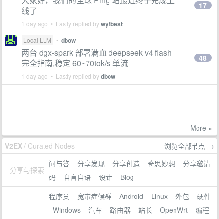
大家好，我们的全球 Ping 站最近终于完成上
17
线了
1 day ago • Lastly replied by
wyfbest
Local LLM
•
dbow
两台 dgx-spark 部署满血 deepseek v4 flash
48
完全指南,稳定 60~70tok/s 单流
1 day ago • Lastly replied by
dbow
More »
V2EX
/ Curated Nodes
浏览全部节点 →
问与答
分享发现
分享创造
奇思妙想
分享邀请
分享与探索
码
自言自语
设计
Blog
程序员
宽带症候群
Android
Linux
外包
硬件
Windows
汽车
路由器
站长
OpenWrt
编程