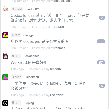
22h 48m ago • Lastly replied by
8888888888
OpenAI
•
coder121
Codex for oss 过了，送了 6 个月 pro，但是要
7
绑定银行卡才能激活，求大佬们支招
23h 21m ago • Lastly replied by
bxb100
程序员
•
longpc
所以买 codex pro 是没有意义的吗
11
23h 37m ago • Lastly replied by
ronman
程序员
•
cowcomic
WorkBuddy 是真好用
57
1 day ago • Lastly replied by
wish8023
Claude
•
blackantt
一个信用卡多买几个 claude ，信用卡是否也
5
会被风控？
1 day ago • Lastly replied by
Ryanzlab
程序员
•
tcping