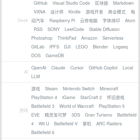
GitHub
Visual Studio Code
区块链
Markdown
VXNA
设计师
Kindle
游戏开发
商业模式
电
Geek
动汽车
Raspberry Pi
云修电脑
字体排印
Atom
RSS
SONY
LeetCode
Stable Diffusion
Photoshop
ThinkPad
Amazon
Serverless
GitLab
IPFS
DJI
LEGO
Blender
Logseq
DOS
GameDB
OpenAI
Claude
Cursor
GitHub Copilot
Local
AI
LLM
游戏
Steam
Nintendo Switch
Minecraft
PlayStation 4
iGame
StarCraft 2
怀旧游戏
Battlefield 3
World of Warcraft
PlayStation 5
游戏
EVE
精灵宝可梦
3DS
Gran Turismo
Battlefield
4
Wii U
Battlefield V
掌机
ARC Raiders
Battlefield 6