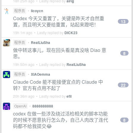
18h 25m ago • Lastly replied by
airqj
程序员
•
licoycn
Codex 今天又重置了，关键是昨天才自然重
13
置，而且明天又要给重置，站起来蹬吧！
19h 1m ago • Lastly replied by
DICK23
程序员
•
RealLiuSha
做中转这事儿，现在回头看是真没啥 Diao 意
8
思。
19h 50m ago • Lastly replied by
RealLiuSha
程序员
•
XIAOemma
Claude Code 能不能接便宜点的 Claude 中
22
转？官方有点用不起了
20h 36m ago • Lastly replied by
efil
OpenAI
•
8888888888
codex 在做一些涉及绕过活检相关的脚本功能
的时候不愿意执行怎么办，自己人肉改了连代
8
码都不给我提交😂