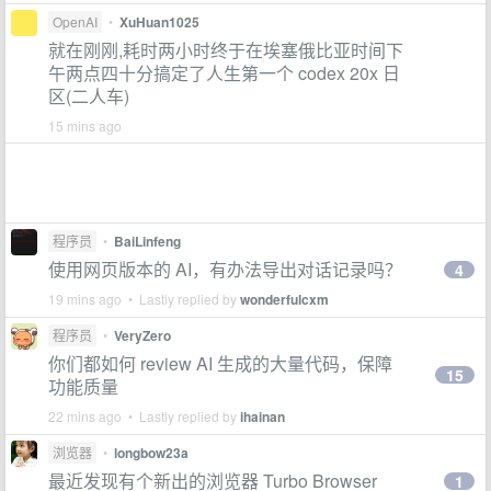
OpenAI
•
XuHuan1025
就在刚刚,耗时两小时终于在埃塞俄比亚时间下
午两点四十分搞定了人生第一个 codex 20x 日
区(二人车)
15 mins ago
程序员
•
BaiLinfeng
使用网页版本的 AI，有办法导出对话记录吗？
4
19 mins ago • Lastly replied by
wonderfulcxm
程序员
•
VeryZero
你们都如何 review AI 生成的大量代码，保障
15
功能质量
22 mins ago • Lastly replied by
ihainan
浏览器
•
longbow23a
最近发现有个新出的浏览器 Turbo Browser
1