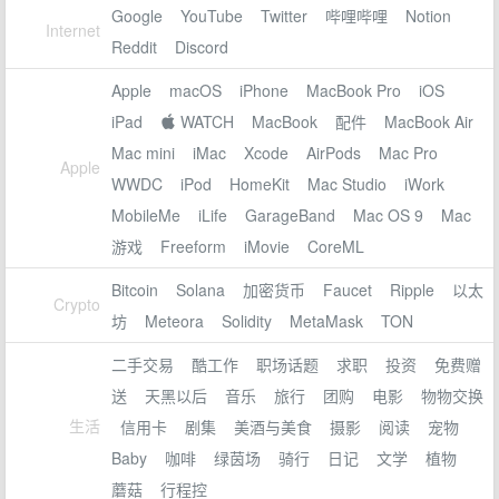
Google
YouTube
Twitter
哔哩哔哩
Notion
Internet
Reddit
Discord
Apple
macOS
iPhone
MacBook Pro
iOS
iPad
 WATCH
MacBook
配件
MacBook Air
Mac mini
iMac
Xcode
AirPods
Mac Pro
Apple
WWDC
iPod
HomeKit
Mac Studio
iWork
MobileMe
iLife
GarageBand
Mac OS 9
Mac
游戏
Freeform
iMovie
CoreML
Bitcoin
Solana
加密货币
Faucet
Ripple
以太
Crypto
坊
Meteora
Solidity
MetaMask
TON
二手交易
酷工作
职场话题
求职
投资
免费赠
送
天黑以后
音乐
旅行
团购
电影
物物交换
生活
信用卡
剧集
美酒与美食
摄影
阅读
宠物
Baby
咖啡
绿茵场
骑行
日记
文学
植物
蘑菇
行程控