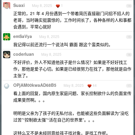
Suaxi
May 8, 2025
1
14
正常的，21 年 4 月份遇到一个带着简历直接敲门问招不招人的
老哥，当时确实挺震惊的，工作时间长了，各种各样的人和事都
会遇到，平常心就好
emSaVya
May 8, 2025
15
我记得以前还流行一个说法叫 霸面 跟这个蛮类似的。
coderluan
May 8, 2025
16
不好评价，外人不知道他孩子是什么情况？如果是不好好找工
作，那他是爱子心切。如果是已经很努力在找了，那他就是自作
主张了。
OPjAM00kwaAD68B5
May 8, 2025
44
17
看上面的回复，国内原生家庭问题、家长控制欲什么的负面宣传
成果斐然啊。。。
明明是父亲为了孩子的无私付出，也能被这些负面解读为“没吃
过苦”“控制欲太强”“活在自己的世界里”。。。
这特么又不是未经同意给孩子找对象，是找工作呢。