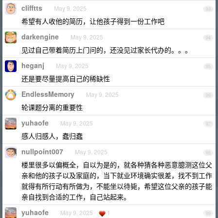
clifftts
May 9, 2025
93
希望有人收他的简历，让他孩子得到一份工作吧
darkengine
May 9, 2025
94
见过自己带着简历上门问的，还没见过家长代办的。。。
heganj
May 9, 2025
95
还是要尽量提高自己的稀缺性
EndlessMemory
May 9, 2025
96
轮课题分离的重要性
yuhaofe
May 9, 2025
97
感人归感人，蠢归蠢
nullpoint007
May 9, 2025
98
楼里很多以偏概全，自以为是的，就各种猜各种恶意臆测这位父
亲和他的孩子以及家庭的，当下就业环境确实很差，找不到工作
就得有所行动有所做为，不能坐以待毙，希望这位父亲的孩子能
亲自找到合适的工作，自己站起来。
yuhaofe
May 9, 2025
1
99