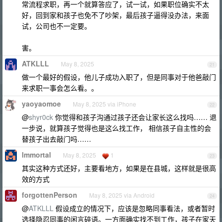
常流程求职，再一个就算答应了，试一试，如果职位确实不太
好，回到家和孩子也免不了吵架，最后孩子逼得没办法，来面
试，公司也不一定要。
害。
ATKLLL
May 8, 2025
21
做一个最好的假设，他儿子成功入职了，但是同事对于他爸敲门
来求职一事会怎么看。。
yaoyaomoe
May 8, 2025 via iPhone
22
@
shyr0ck
你觉得和孩子沟通过孩子还会让家长这么找吗…… 退
一步说，就算孩子觉得也是这么找工作， 相信孩子自主性的会
替孩子出去敲门吗……
lmmortal
May 8, 2025
1
23
其实这种方式还好，主要看地方，如果是在县城，这样就是很高
效的方式
forgottenPerson
May 8, 2025 via Android
24
@
ATKLLL
假设成立的情况下，应该是忽略同事看法，或者暂时
选择隐忍同事的闲言碎语。一方面确实找不到工作，孩子在家天