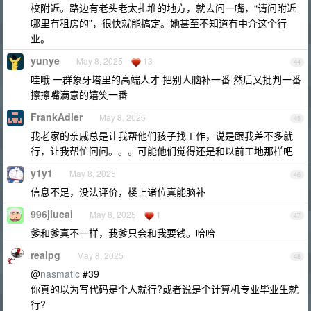
校附近。路边有老头老太扎堆的地方，就去问一嘴，“请问附近
哪里有租房的”，很快就能搞定。她甚至不知道有中介这个行
业。
yunye
May 8, 2025
13
44
哇哦 一群象牙塔里的高端人才 把别人脑补一番 然后又批判一番
擦擦嘴满意的嬉笑一番
FrankAdler
May 8, 2025
45
我老家的亲戚总是让我帮他们孩子找工作，说是跟我差不多就
行，让我帮忙问问。。。可能他们觉得还是和以前工地那样吧
y1y1
May 8, 2025
46
信息不足，没法评价，楼上诸位真能脑补
996jiucai
May 8, 2025
1
47
爹和爹真不一样，我爹只会和我要钱。哈哈
realpg
May 8, 2025
48
@
nasmatic
#39
你真的以为写代码是个人就行?或者说是个计算机专业毕业生就
行?