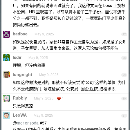
厂，如果有问的就说来面试就完了。我这种文盲在 boss 上投根
本没用，HR 直聘罢了，以前拿脚本投了三千多份，面试率连千
分之一都不到，我怀疑都被自动过滤了，一家家敲门至少能真的
把简历递出去。
badbye
May 9, 2025
77
如果是家长自发的，家长非常自作主张自以为是，如果是子女知
道，子女巨婴，从人事角度来说，这家人无论如何都不能沾
lsdir
May 9, 2025
78
理解，但没啥效率
longnight
May 9, 2025
79
如果这种做法是对的, 那就不应该只尝试“公司”这样的单位, 为什
么不去政府部门, 法院检察院, 公安局, 国企,医院,扫楼求职 .
Rubbly
May 9, 2025
1
80
只觉得悲凉
LeoWA
May 9, 2025
81
@
me1onsoda
#57
这跟一刀切有什么关系？内部矛盾再如何都是内部矛盾，拉家里