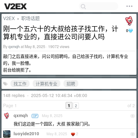
V2EX
职场话题
›
刚一个五六十的大叔给孩子找工作，计
0
算机专业的，直接进公司问要人吗
By
qxmqh
at May 8, 2025 · 19072 views
敲门之后直接进来，问公司招聘吗，自己给孩子找的，计算机专业
的，我一脸懵。
前台给婉拒了。
找工作
计算机专业
招聘
148 replies
•
2025-05-12 10:46:34 +08:00
Page 1
1
of 2
2
qxmqh
May 8, 2025
OP
1
我们这边是一个园区，大叔 挨家敲门问。
luoyide2010
May 8, 2025
2
2