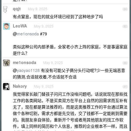
qqjt
May 9, 2025
84
有点窒息，现在的就业环境已经到了这种地步了吗
LeoWA
May 9, 2025
85
@
me1onsoda
#79
类似这种公司内部矛盾，全家老小齐上阵的家庭，不是事逼家庭
是什么？
me1onsoda
May 9, 2025
86
@
yaoyao1128
有没有可能父子俩分头行动呢?少一些无端恶意
的猜测,合适就收着,不合适就不合适
Nakory
May 9, 2025
87
我觉得家长敲门替孩子问问工作没啥问题吧。话说就现在那些找
工作的各类网站，不是买卖双方在平台上自然的因需求而互补有
无了，现在都是算法推荐的，而是这类推荐工作的平台通过算法
做个各种切割，需求方都是先交钱，交了钱都不一定能刷到需要
的。我朋友亲自体验，重新开个号或者用其他朋友的找工作软
件，填上同样的简历和个人信息，推荐的企业根本不一样，而且