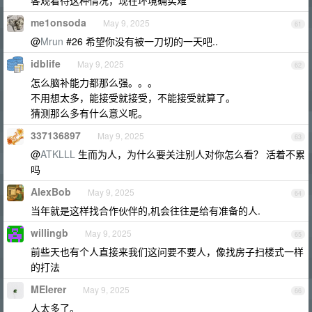
客观看待这种情况，现在环境确实难
me1onsoda
May 9, 2025
61
@
Mrun
#26 希望你没有被一刀切的一天吧..
idblife
May 9, 2025
62
怎么脑补能力都那么强。。。
不用想太多，能接受就接受，不能接受就算了。
猜测那么多有什么意义呢。
337136897
May 9, 2025
63
@
ATKLLL
生而为人，为什么要关注别人对你怎么看？ 活着不累
吗
AlexBob
May 9, 2025
64
当年就是这样找合作伙伴的,机会往往是给有准备的人.
willingb
May 9, 2025
65
前些天也有个人直接来我们这问要不要人，像找房子扫楼式一样
的打法
MEIerer
May 9, 2025
66
人太多了。