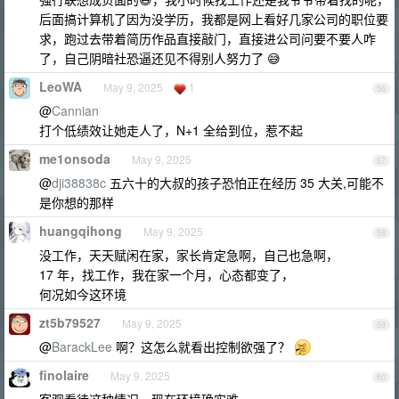
后面搞计算机了因为没学历，我都是网上看好几家公司的职位要
求，跑过去带着简历作品直接敲门，直接进公司问要不要人咋
了，自己阴暗社恐逼还见不得别人努力了 😅
LeoWA
May 9, 2025
1
56
@
Cannian
打个低绩效让她走人了，N+1 全给到位，惹不起
me1onsoda
May 9, 2025
57
@
dji38838c
五六十的大叔的孩子恐怕正在经历 35 大关,可能不
是你想的那样
huangqihong
May 9, 2025
58
没工作，天天赋闲在家，家长肯定急啊，自己也急啊，
17 年，找工作，我在家一个月，心态都变了，
何况如今这环境
zt5b79527
May 9, 2025
59
@
BarackLee
啊？这怎么就看出控制欲强了？
finolaire
May 9, 2025
60