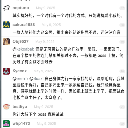
neptuno
May 9, 2025
67
其实挺好的，一个时代有一个时代的方式。只能说挺爱小孩的。
sakura1988
May 9, 2025
68
一群人脑补能力这么强，推出来的结论狗屁不通，还沾沾自喜
Obj9527
May 9, 2025
69
@
kekeabab
但是无可否认的是这样效率非常低，一家家敲门，
在写字楼里的你连门禁那关都过不去，一般都是 boss 上投，简
历过了有面试才会过去
Kyecox
May 9, 2025
70
@
ererrrr
@
Suaxi
自己身体力行一家家找的话，没啥毛病，我甚
至要说干得好，自己爹妈出来一家家帮自己找，我只能觉得窒
息，感觉就跟上学的时候一样，家长把上班当上学了，把面试官
老板当班主任了，太窒息了。
testliyu
May 9, 2025
71
你让大叔下个 boss 直聘试试
whp1473
May 9, 2025
72