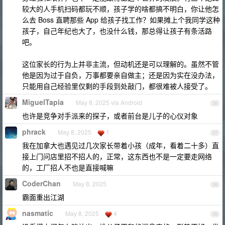
较大的人手机扫码都玩不顺，孩子学的啥都搞不明白，你让他怎
么去 Boss 直聘那些 App 给孩子找工作？如果摊上个我同学这种
孩子，自己年纪也大了，也没什么钱，那总得让孩子有条活路
吧。
这位家长的行为上并非主流，但动机还是可以理解的。虽然不管
他是因为过于自负，万事都要亲自做主；还是因为实在没办法，
只能用自己经验里仅剩的手段到处敲门，都很难被人接受了。
MiguelTapia
May 8, 2025 via Android
36
也许是竞争对手派来的探子，或者前台是儿子的心仪对象
phrack
May 8, 2025
1
37
我在加拿大也遇见过几次家长带着小孩（成年，看着二十多）直
接上门问店里招不招人的，正常，这东西也不是一定要走网络
的，工厂招人不也是直接喊嘛
CoderChan
May 8, 2025
38
霸面重出江湖
nasmatic
May 8, 2025
4
39