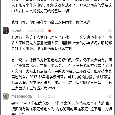
人下场算个什么事情，职场这都解决不了，那么公司真的需要这
种人，团队真的能无底线的包容一切？
我就问你，你如果在职场碰见这种同事，你怎么办？
igoist
May 9, 2025
1
82
有没有可能等下人家自己同时也在找，上下文信息根本不全，很
多人干嘛要先去恶意揣测人家，是刚出社会的小年轻吗，明明都
是打工人阶级，搞互相伤害有什么意思
有一说一，像我作为社恐老宅男哪怕到今天，仍不大会自夸，简
历也不懂去包装，学校平平无奇，当年大三被老师推荐去了个地
方实习，实际上有点被坑，导致实习经历上不好看，但是技术其
实还阔以，2017 那年刚学校出来，网上投的简历投了俩月都是
石沉大海，根本没人联系，然后一气之下实地跑了三家公司，第
三家面试了三轮当天发 offer
me1onsoda
May 9, 2025
83
@
Mrun
#81 你因为仅仅一个样本案例,具体情况啥也不清楚,直
接把所有类似家庭都定义为"内心脆落的事逼家庭".这不是一刀切
是什么?