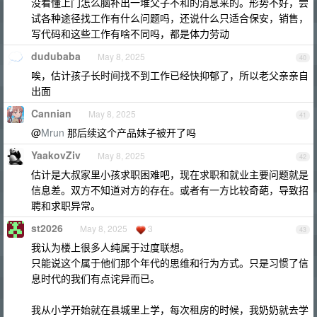
没看懂上门怎么脑补出一堆父子不和的消息来的。形势不好，尝
试各种途径找工作有什么问题吗，还说什么只适合保安，销售，
写代码和这些工作有啥不同吗，都是体力劳动
dudubaba
May 8, 2025
40
唉，估计孩子长时间找不到工作已经快抑郁了，所以老父亲亲自
出面
Cannian
May 8, 2025
41
@
Mrun
那后续这个产品妹子被开了吗
YaakovZiv
May 8, 2025
42
估计是大叔家里小孩求职困难吧，现在求职和就业主要问题就是
信息差。双方不知道对方的存在。或者有一方比较奇葩，导致招
聘和求职异常。
st2026
May 8, 2025
3
43
我认为楼上很多人纯属于过度联想。
只能说这个属于他们那个年代的思维和行为方式。只是习惯了信
息时代的我们有点诧异而已。
我从小学开始就在县城里上学，每次租房的时候，我奶奶就去学