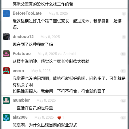
感觉父辈真的没吃什么找工作的苦
BeforeTooLate
May 8, 2025
8
我这碰到过好几个孩子面试家长一起过来地，我是感到一脸懵
逼、
dmdouo12
May 8, 2025
9
现在到了这种程度了吗
Potatooo
May 8, 2025 via Android
10
从楼主说明钟。感觉这个家长控制欲太强就
ererrrr
May 8, 2025
11
我觉得也没啥问题啊，能执行就挺好的啊，问的多了，可能就是
有机会了啊
如果确实招人，我会问一下符不符合，符合就约面了
mumbler
May 8, 2025
12
一直活在自己的世界里
ala2008
May 8, 2025
1
13
悲哀啊，为什么出现当前的就业形式