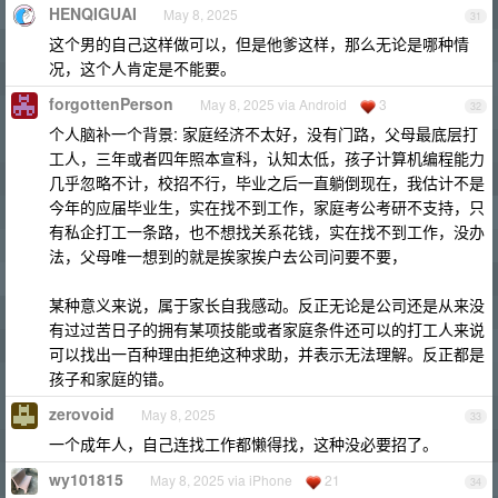
HENQIGUAI
May 8, 2025
31
这个男的自己这样做可以，但是他爹这样，那么无论是哪种情
况，这个人肯定是不能要。
forgottenPerson
May 8, 2025 via Android
3
32
个人脑补一个背景: 家庭经济不太好，没有门路，父母最底层打
工人，三年或者四年照本宣科，认知太低，孩子计算机编程能力
几乎忽略不计，校招不行，毕业之后一直躺倒现在，我估计不是
今年的应届毕业生，实在找不到工作，家庭考公考研不支持，只
有私企打工一条路，也不想找关系花钱，实在找不到工作，没办
法，父母唯一想到的就是挨家挨户去公司问要不要，
某种意义来说，属于家长自我感动。反正无论是公司还是从来没
有过过苦日子的拥有某项技能或者家庭条件还可以的打工人来说
可以找出一百种理由拒绝这种求助，并表示无法理解。反正都是
孩子和家庭的错。
zerovoid
May 8, 2025
33
一个成年人，自己连找工作都懒得找，这种没必要招了。
wy101815
May 8, 2025 via iPhone
21
34