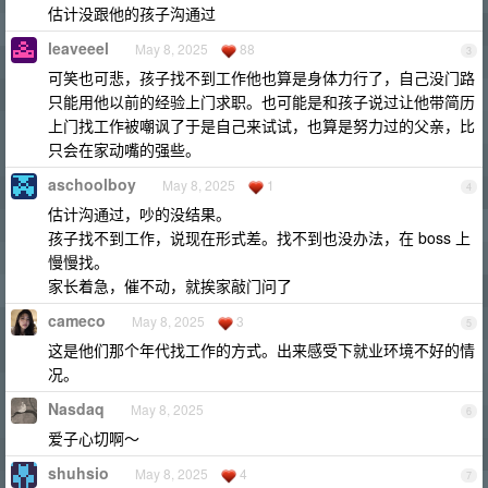
估计没跟他的孩子沟通过
leaveeel
May 8, 2025
88
3
可笑也可悲，孩子找不到工作他也算是身体力行了，自己没门路
只能用他以前的经验上门求职。也可能是和孩子说过让他带简历
上门找工作被嘲讽了于是自己来试试，也算是努力过的父亲，比
只会在家动嘴的强些。
aschoolboy
May 8, 2025
1
4
估计沟通过，吵的没结果。
孩子找不到工作，说现在形式差。找不到也没办法，在 boss 上
慢慢找。
家长着急，催不动，就挨家敲门问了
cameco
May 8, 2025
3
5
这是他们那个年代找工作的方式。出来感受下就业环境不好的情
况。
Nasdaq
May 8, 2025
6
爱子心切啊～
shuhsio
May 8, 2025
4
7