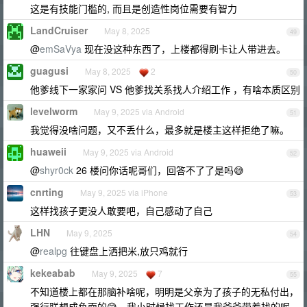
这是有技能门槛的, 而且是创造性岗位需要有智力
LandCruiser
May 8, 2025
49
@
emSaVya
现在没这种东西了，上楼都得刷卡让人带进去。
guagusi
May 8, 2025
2
50
他爹线下一家家问 VS 他爹找关系找人介绍工作 ，有啥本质区别
levelworm
May 9, 2025 via Android
51
我觉得没啥问题，又不丢什么，最多就是楼主这样拒绝了嘛。
huaweii
May 9, 2025 via Android
52
@
shyr0ck
26 楼问你话呢哥们，回答不了了是吗😅
cnrting
May 9, 2025 via iPhone
53
这样找孩子更没人敢要吧，自己感动了自己
LHN
May 9, 2025
54
@
realpg
往键盘上洒把米,放只鸡就行
kekeabab
May 9, 2025
7
55
不知道楼上都在那脑补啥呢，明明是父亲为了孩子的无私付出，
强行联想成负面的😅，我小时候找工作还是我爷爷带着找的呢，