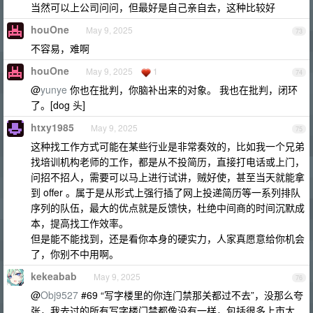
当然可以上公司问问，但最好是自己亲自去，这种比较好
houOne
May 9, 2025
73
不容易，难啊
houOne
May 9, 2025
1
74
@
yunye
你也在批判，你脑补出来的对象。 我也在批判，闭环
了。[dog 头]
htxy1985
May 9, 2025
75
这种找工作方式可能在某些行业是非常奏效的，比如我一个兄弟
找培训机构老师的工作，都是从不投简历，直接打电话或上门，
问招不招人，需要可以马上进行试讲，贼好使，甚至当天就能拿
到 offer 。属于是从形式上强行插了网上投递简历等一系列排队
序列的队伍，最大的优点就是反馈快，杜绝中间商的时间沉默成
本，提高找工作效率。
但是能不能找到，还是看你本身的硬实力，人家真愿意给你机会
了，你别不中用啊。
kekeabab
May 9, 2025
76
@
Obj9527
#69 “写字楼里的你连门禁那关都过不去”，没那么夸
张，我去过的所有写字楼门禁都像没有一样，包括很多上市大