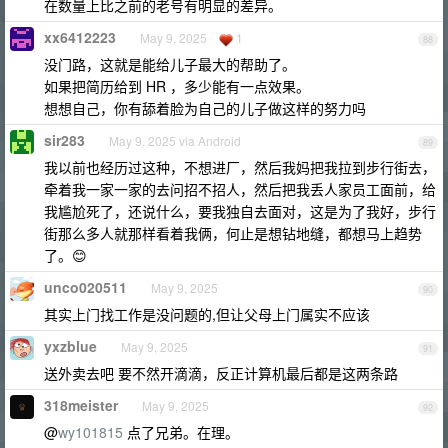
在数量上比之前的老号有明显的差异。
xx6412223
May 9, 2025
1
88
没门路，这就是能给儿子最大的帮助了。
如果把简历给到 HR ，多少能有一点效果。
想想自己，你有舔着脸为自己的儿子做这样的努力吗
sir283
May 9, 2025 via Android
89
我以前也经历过这种，不想进厂，然后我妈把我拉到步行街去，
牵着我一家一家的去问招不招人，然后把我丢人家员工面前，给
我尴尬死了，还说什么，要我独自去面对，这是为了我好，步行
街那么多人就那样看着我俩，何止是想钻地缝，都想马上趋势
了。😊
unco020511
May 9, 2025
90
其实上门找工作是没问题的,但让父母上门属实不应该
yxzblue
May 9, 2025
91
送外卖去吧 要不然开滴滴，反正计算机最后都是这两条路
318meister
May 9, 2025
92
@
wy101815
点了兄弟。在理。