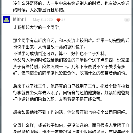
没什么好奇怪的，人一生中总有笑话别人的时候，也有被人笑话
的时候，大家都且行且珍惜。
Mithril
May 8, 2025
27
35
让我想起大学的一个同学。
那个同学有点轻度自闭，和人交流比较困难。经常一句完整的话
也说不出来，人情世故一类的更别说了。
不过学习成绩倒还可以，算不上好但也不至于挂科。
他父母入学的时候就给他们宿舍的同学挨个送了点东西，说家里
孩子有些特别，麻烦照顾一下。几年下来虽说不至于关系有多
好，但同宿舍的同学倒也没欺负他，吃喝什么的都带着他的份。
后来毕业了找工作，他还真的自己找到了工作。拖着个破车拉着
行李就要坐火车去入职了。同宿舍的还怕他挨骗，赶紧给他爸妈
打电话让他们陪着入职，去看看是不是正经公司。
想来如果他找不到工作的话，他父母可能也会挨个公司问问吧。
父母什么样，或者孩子如何，是没法选的。而且很多人受限于自
身经验和眼界，也不一定能跟得上这个世界的发展。有些年纪比