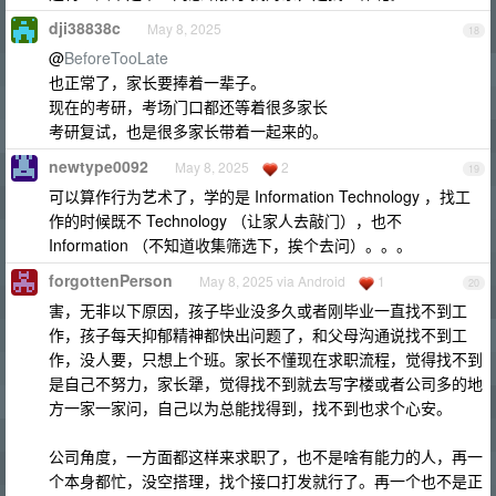
dji38838c
May 8, 2025
18
@
BeforeTooLate
也正常了，家长要捧着一辈子。
现在的考研，考场门口都还等着很多家长
考研复试，也是很多家长带着一起来的。
newtype0092
May 8, 2025
2
19
可以算作行为艺术了，学的是 Information Technology ，找工
作的时候既不 Technology （让家人去敲门），也不
Information （不知道收集筛选下，挨个去问）。。。
forgottenPerson
May 8, 2025 via Android
1
20
害，无非以下原因，孩子毕业没多久或者刚毕业一直找不到工
作，孩子每天抑郁精神都快出问题了，和父母沟通说找不到工
作，没人要，只想上个班。家长不懂现在求职流程，觉得找不到
是自己不努力，家长犟，觉得找不到就去写字楼或者公司多的地
方一家一家问，自己以为总能找得到，找不到也求个心安。
公司角度，一方面都这样来求职了，也不是啥有能力的人，再一
个本身都忙，没空搭理，找个接口打发就行了。再一个也不是正