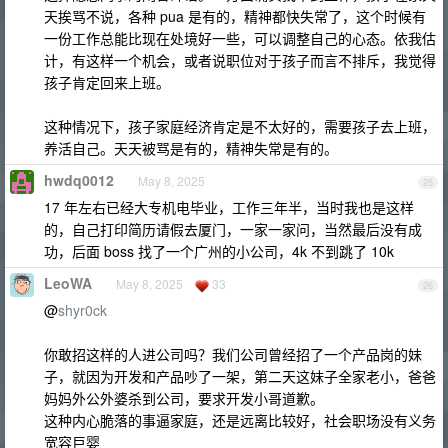
天挨骂不说，各种 pua 是有的，精神都快失常了，这个时候有
一份工作总能比现在处境好一些，可以调整自己的心态。依我估
计，有这样一个机会，或者说职位对于孩子而言不排斥，我觉得
孩子肯定回来上班。
这种情况下，孩子家庭经济肯定是不太好的，需要孩子去上班，
养活自己。天天被骂是有的，精神失常是有的。
hwdq0012
May 8, 2025
25
17 年左右已经大专机电毕业，工作三年半，当时我也是这样
的，自己打印简历请假去厦门，一家一家问，当然最后没有成
功，后面 boss 找了一个广州的小公司，4k 不到跳了 10k
LeoWA
May 8, 2025
33
26
@
shyr0ck
你敢招这样的人进公司吗？我们公司曾经招了一个产品岗的妹
子，就因为开发和产品吵了一架，第二天这妹子全家老小，爸爸
妈妈外公外婆杀到公司，要求开发小哥道歉。
这种内心脆落的事逼家庭，还是远离比较好，社会职场没有义务
宽容巨婴